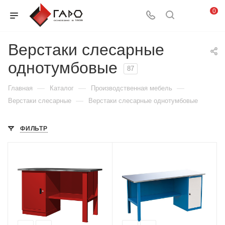
0
Верстаки слесарные
однотумбовые
87
—
—
—
Главная
Каталог
Производственная мебель
—
Верстаки слесарные
Верстаки слесарные однотумбовые
ФИЛЬТР