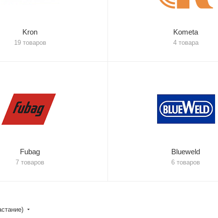
Kron
Kometa
19 товаров
4 товара
Fubag
Blueweld
7 товаров
6 товаров
астание)