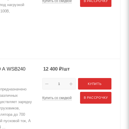
Купить со скидкой
В РАССРОЧКУ
под нагрузкой
 100В,
40 A WSB240
12 400
₽
/шт
КУПИТЬ
предназначено
различных
Купить со скидкой
В РАССРОЧКУ
ществляет зарядку
грузовиков,
улятора до 700
...