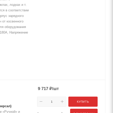
лах, лодках и т.
тся в соответствии
орпус зарядного
н от косвенного
для оборудования
 180А, Напряжение
9 717
₽
/шт
КУПИТЬ
версал)
и «Ручной» и