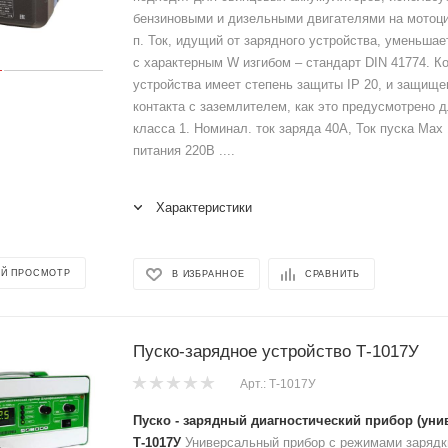
бензиновыми и дизельными двигателями на мотоцик
п. Ток, идущий от зарядного устройства, уменьшае
с характерным W изгибом – стандарт DIN 41774. К
устройства имеет степень защиты IP 20, и защище
контакта с заземлителем, как это предусмотрено 
класса 1. Номинал. ток заряда 40А, Ток пуска Max
питания 220В ....
Характеристики
Й ПРОСМОТР
В ИЗБРАННОЕ
СРАВНИТЬ
Пуско-зарядное устройство Т-1017У
Арт.: Т-1017У
Пуско - зарядный диагностический прибор (уни
Т-1017У
Универсальный прибор с режимами зарядк