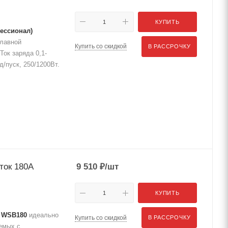
КУПИТЬ
ессионал)
плавной
Купить со скидкой
В РАССРОЧКУ
Ток заряда 0,1-
/пуск, 250/1200Вт.
ток 180A
9 510
₽
/шт
КУПИТЬ
A WSB180
идеально
Купить со скидкой
В РАССРОЧКУ
емых с