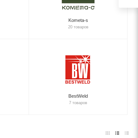
Kometa-s
20 товаров
BestWeld
7 товаров