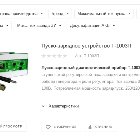
трана производства
Бренд
Максимальный ток пуска
ва
Макс. ток заряда ЗУ
Десульфатация АКБ
Пуско-зарядное устройство Т-1003П
Арт.: Т-1003П
Пуско-зарядный диагностический прибор Т-100
ступенчатой регулировкой тока зарядки и контрол
работы генератора и реле регулятора. Ток заряда 0
100В, Потребляемая мощность заряд/пуск, 250/120
Характеристики
Й ПРОСМОТР
В ИЗБРАННОЕ
СРАВНИТЬ