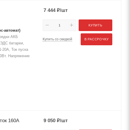
7 444
₽
/шт
КУПИТЬ
с-автомат)
рядки АКБ
Купить со скидкой
В РАССРОЧКУ
 ЭДС батареи,
1-20А, Ток пуска
00Вт. Напряжение
ток 160A
9 050
₽
/шт