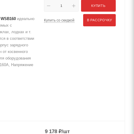
КУПИТЬ
A WSB160
идеально
Купить со скидкой
В РАССРОЧКУ
емых с
лах, лодках и т.
тся в соответствии
орпус зарядного
н от косвенного
для оборудования
 160А, Напряжение
9 178
₽
/шт