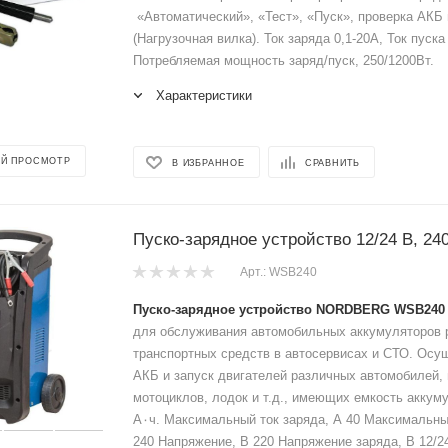
«Автоматический», «Тест», «Пуск», проверка АКБ 
(Нагрузочная вилка). Ток заряда 0,1-20А, Ток пуска
Потребляемая мощность заряд/пуск, 250/1200Вт.
Характеристики
Й ПРОСМОТР
В ИЗБРАННОЕ
СРАВНИТЬ
Пуско-зарядное устройство 12/24 В, 2
Арт.: WSB240
Пуско-зарядное устройство NORDBERG WSB240
для обслуживания автомобильных аккумуляторов 
транспортных средств в автосервисах и СТО. Осу
АКБ и запуск двигателей различных автомобилей, 
мотоциклов, лодок и т.д., имеющих емкость аккум
А٠ч. Максимальный ток заряда, А 40 Максимальный пусковой ток, А
240 Напряжение, В 220 Напряжение заряда, В 12/24 