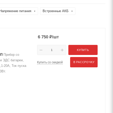
Напряжение питания
Встроенные АКБ
6 750
₽
/шт
КУПИТЬ
3П
Прибор со
ем ЭДС батареи,
Купить со скидкой
В РАССРОЧКУ
,1-20А, Ток пуска
0Вт.