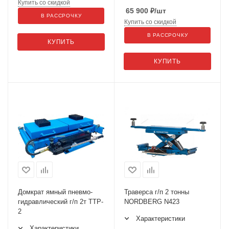
Купить со скидкой
65 900
₽
/шт
В РАССРОЧКУ
Купить со скидкой
В РАССРОЧКУ
КУПИТЬ
КУПИТЬ
Домкрат ямный пневмо-
Траверса г/п 2 тонны
гидравлический г/п 2т TTP-
NORDBERG N423
2
Характеристики
Характеристики