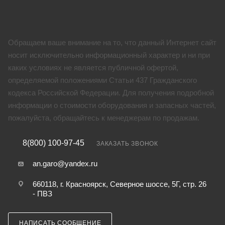
Обращаем ваше внимание на то, что данный Интернет сайт
носит исключительно информационный характер и ни при
каких условиях не является публичной офертой,
определяемой положениями Статьи 437 Гражданского
кодекса Российской Федерации. Для получения подробной
информации о стоимости оборудования и запасных частей,
пожалуйста, обращайтесь к менеджерам по продажам.
8(800) 100-97-45
ЗАКАЗАТЬ ЗВОНОК
an.garo@yandex.ru
660118, г. Красноярск, Северное шоссе, 5Г, стр. 26
- ПВЗ
НАПИСАТЬ СООБЩЕНИЕ