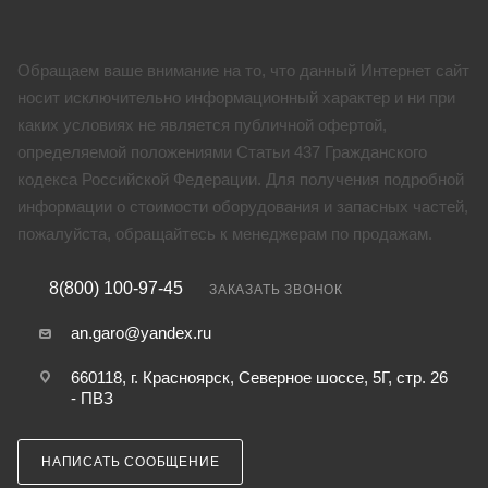
Обращаем ваше внимание на то, что данный Интернет сайт
носит исключительно информационный характер и ни при
каких условиях не является публичной офертой,
определяемой положениями Статьи 437 Гражданского
кодекса Российской Федерации. Для получения подробной
информации о стоимости оборудования и запасных частей,
пожалуйста, обращайтесь к менеджерам по продажам.
8(800) 100-97-45
ЗАКАЗАТЬ ЗВОНОК
an.garo@yandex.ru
660118, г. Красноярск, Северное шоссе, 5Г, стр. 26
- ПВЗ
НАПИСАТЬ СООБЩЕНИЕ