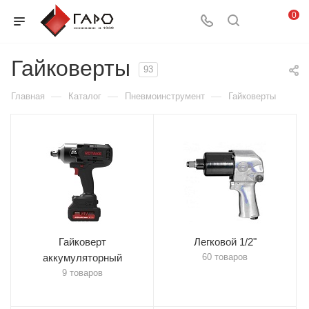
0
Гайковерты
93
—
—
—
Главная
Каталог
Пневмоинструмент
Гайковерты
Гайковерт
Легковой 1/2"
аккумуляторный
60 товаров
9 товаров