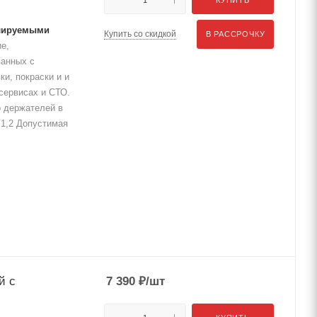
улируемыми
Купить со скидкой
В РАССРОЧКУ
е,
ванных с
и, покраски и и
сервисах и СТО.
 держателей в
х1,2 Допустимая
й с
7 390
₽
/шт