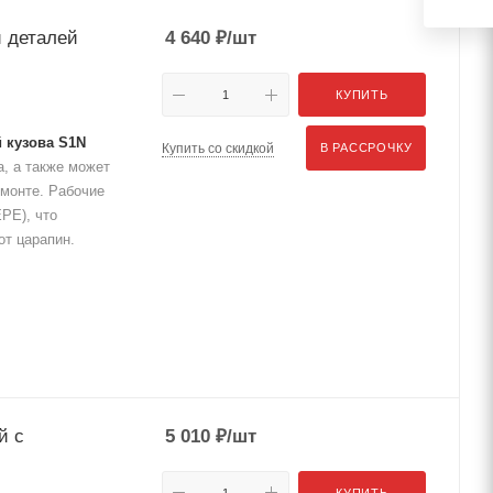
и деталей
4 640
₽
/шт
КУПИТЬ
й кузова S1N
Купить со скидкой
В РАССРОЧКУ
а, а также может
емонте. Рабочие
PE), что
т царапин.
й с
5 010
₽
/шт
КУПИТЬ