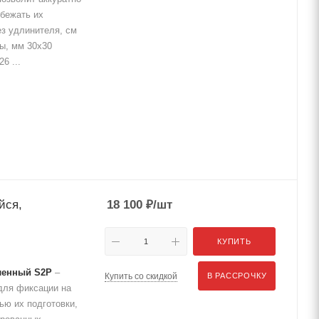
збежать их
ез удлинителя, см
ы, мм 30х30
6 ...
йся,
18 100
₽
/шт
КУПИТЬ
ленный S2P
–
Купить со скидкой
В РАССРОЧКУ
для фиксации на
ью их подготовки,