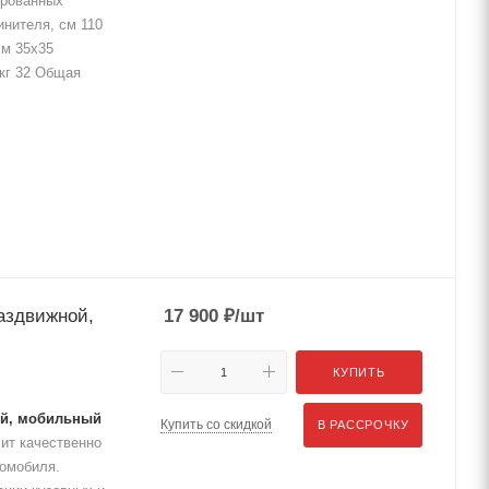
ированных
инителя, см 110
мм 35х35
 кг 32 Общая
аздвижной,
17 900
₽
/шт
КУПИТЬ
ой, мобильный
Купить со скидкой
В РАССРОЧКУ
ит качественно
томобиля.