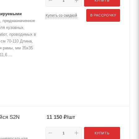
КУПИТЬ
улируемыми
Купить со скидкой
В РАССРОЧКУ
, предназначенное
иля кузовных
работ, проводимых в
см 70-110 Длина,
я рамы, мм 35х35
1,6 ...
йся S2N
11 150
₽
/шт
КУПИТЬ
универсальная