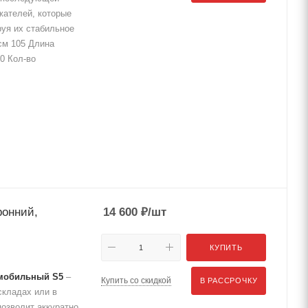
жателей, которые
руя их стабильное
см 105 Длина
0 Кол-во
ронний,
14 600
₽
/шт
КУПИТЬ
 мобильный S5
–
Купить со скидкой
В РАССРОЧКУ
складах или в
позволит аккуратно