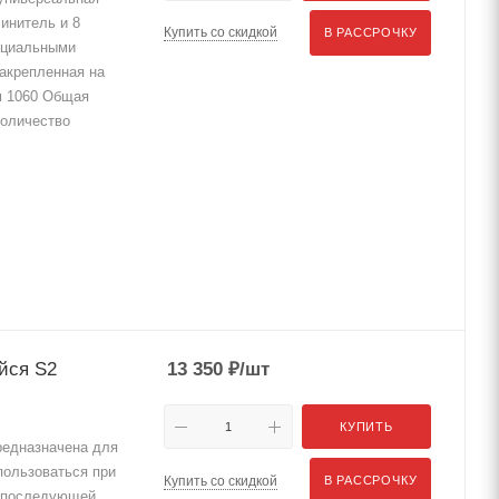
инитель и 8
Купить со скидкой
В РАССРОЧКУ
ециальными
Закрепленная на
м 1060 Общая
Количество
йся S2
13 350
₽
/шт
КУПИТЬ
едназначена для
пользоваться при
Купить со скидкой
В РАССРОЧКУ
к последующей