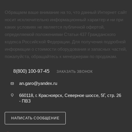
Обращаем ваше внимание на то, что данный Интернет сайт
носит исключительно информационный характер и ни при
каких условиях не является публичной офертой,
определяемой положениями Статьи 437 Гражданского
кодекса Российской Федерации. Для получения подробной
информации о стоимости оборудования и запасных частей,
пожалуйста, обращайтесь к менеджерам по продажам.
8(800) 100-97-45
ЗАКАЗАТЬ ЗВОНОК
an.garo@yandex.ru
660118, г. Красноярск, Северное шоссе, 5Г, стр. 26
- ПВЗ
НАПИСАТЬ СООБЩЕНИЕ