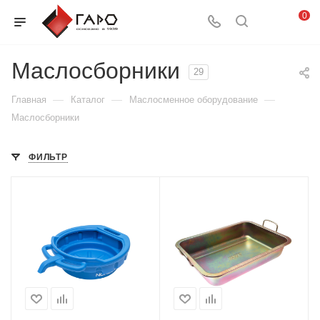
0
Маслосборники
29
—
—
—
Главная
Каталог
Маслосменное оборудование
Маслосборники
ФИЛЬТР