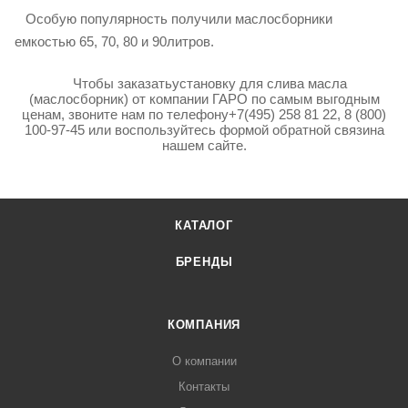
Особую популярность получили маслосборники
емкостью 65, 70, 80 и 90литров.
Чтобы заказатьустановку для слива масла
(маслосборник)
от компании ГАРО по самым выгодным
ценам, звоните нам по телефону+7(495) 258 81 22, 8 (800)
100-97-45 или воспользуйтесь формой обратной связина
нашем сайте.
КАТАЛОГ
БРЕНДЫ
КОМПАНИЯ
О компании
Контакты