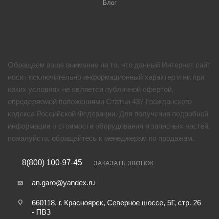
Блог
Обращаем ваше внимание на то, что данный Интернет сайт
носит исключительно информационный характер и ни при
каких условиях не является публичной офертой,
определяемой положениями Статьи 437 Гражданского
кодекса Российской Федерации. Для получения подробной
информации о стоимости оборудования и запасных частей,
пожалуйста, обращайтесь к менеджерам по продажам.
8(800) 100-97-45
ЗАКАЗАТЬ ЗВОНОК
an.garo@yandex.ru
660118, г. Красноярск, Северное шоссе, 5Г, стр. 26
- ПВЗ