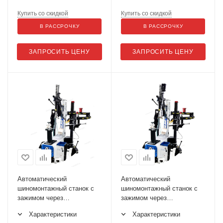
Купить со скидкой
Купить со скидкой
В РАССРОЧКУ
В РАССРОЧКУ
ЗАПРОСИТЬ ЦЕНУ
ЗАПРОСИТЬ ЦЕНУ
Автоматический
Автоматический
шиномонтажный станок c
шиномонтажный станок c
зажимом через
зажимом через
центральное отверстие
центральное отверстие
Характеристики
Характеристики
Giuliano S119 Pro CP
Giuliano S119 Pro CP L-N-L