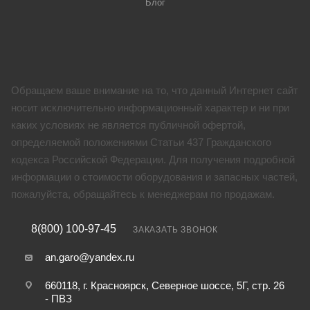
Блог
Обращаем ваше внимание на то, что данный Интернет сайт
носит исключительно информационный характер и ни при
каких условиях не является публичной офертой,
определяемой положениями Статьи 437 Гражданского
кодекса Российской Федерации. Для получения подробной
информации о стоимости оборудования и запасных частей,
пожалуйста, обращайтесь к менеджерам по продажам.
8(800) 100-97-45
ЗАКАЗАТЬ ЗВОНОК
an.garo@yandex.ru
660118, г. Красноярск, Северное шоссе, 5Г, стр. 26
- ПВЗ