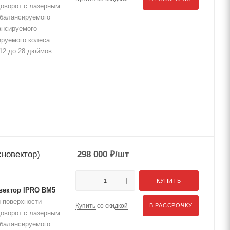
доворот с лазерным
 балансируемого
ансируемого
ируемого колеса
2 до 28 дюймов ...
новектор)
298 000
₽
/шт
КУПИТЬ
вектор IPRO BM5
 поверхности
Купить со скидкой
В РАССРОЧКУ
доворот с лазерным
 балансируемого