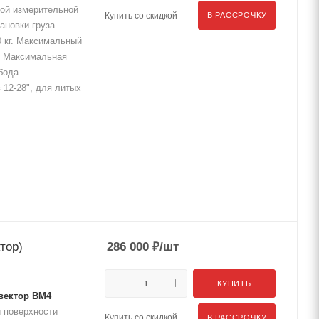
ной измерительной
Купить со скидкой
В РАССРОЧКУ
ановки груза.
 кг. Максимальный
) Максимальная
бода
 12-28", для литых
тор)
286 000
₽
/шт
КУПИТЬ
вектор ВМ4
 поверхности
Купить со скидкой
В РАССРОЧКУ