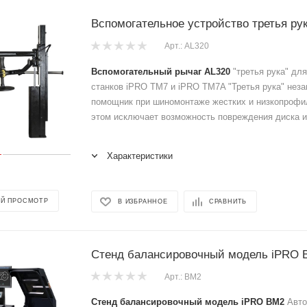
Вспомогательное устройство третья ру
Арт.: AL320
Вспомогательный рычаг AL320
"третья рука" дл
станков iPRO TM7 и iPRO TM7A "Третья рука" нез
помощник при шиномонтаже жестких и низкопрофи
этом исключает возможность повреждения диска и
Характеристики
Й ПРОСМОТР
В ИЗБРАННОЕ
СРАВНИТЬ
Стенд балансировочный модель iPRO 
Арт.: BM2
Стенд балансировочный модель iPRO BM2
Авто