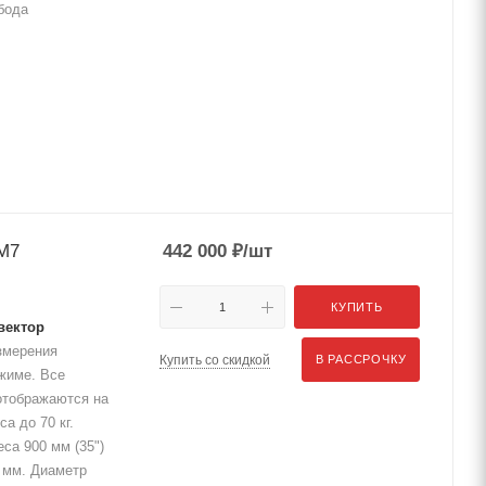
бода
М7
442 000
₽
/шт
КУПИТЬ
вектор
змерения
Купить со скидкой
В РАССРОЧКУ
жиме. Все
отображаются на
а до 70 кг.
са 900 мм (35")
 мм. Диаметр