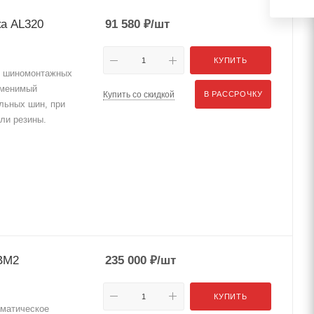
ка AL320
91 580
₽
/шт
КУПИТЬ
я шиномонтажных
аменимый
Купить со скидкой
В РАССРОЧКУ
льных шин, при
ли резины.
BM2
235 000
₽
/шт
КУПИТЬ
матическое