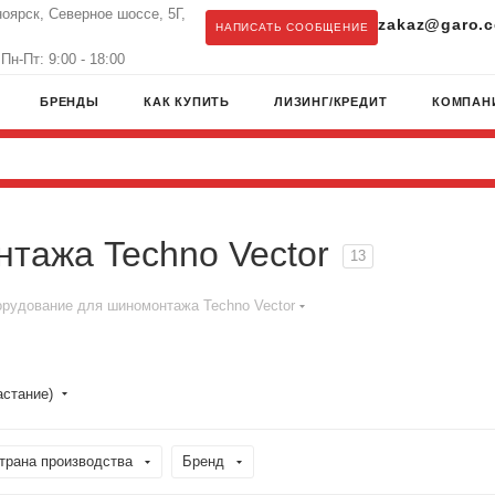
ноярск, Северное шоссе, 5Г,
zakaz@garo.c
НАПИСАТЬ СООБЩЕНИЕ
Пн-Пт: 9:00 - 18:00
БРЕНДЫ
КАК КУПИТЬ
ЛИЗИНГ/КРЕДИТ
КОМПАН
тажа Techno Vector
13
рудование для шиномонтажа Techno Vector
астание)
трана производства
Бренд