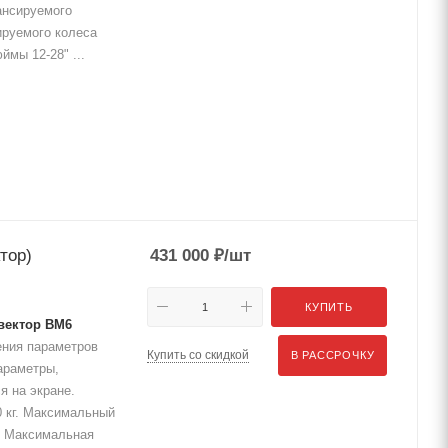
ансируемого
ируемого колеса
мы 12-28" ...
тор)
431 000
₽
/шт
КУПИТЬ
вектор ВМ6
ения параметров
Купить со скидкой
В РАССРОЧКУ
араметры,
я на экране.
 кг. Максимальный
) Максимальная