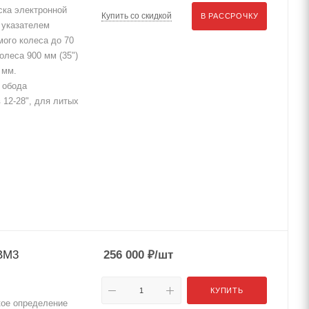
ска электронной
Купить со скидкой
В РАССРОЧКУ
 указателем
ого колеса до 70
леса 900 мм (35")
 мм.
 обода
 12-28", для литых
BM3
256 000
₽
/шт
КУПИТЬ
ое определение