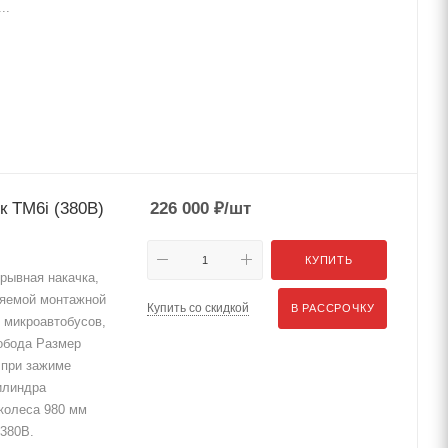
..
 TM6i (380В)
226 000
₽
/шт
КУПИТЬ
рывная накачка,
няемой монтажной
Купить со скидкой
В РАССРОЧКУ
 микроавтобусов,
 обода Размер
 при зажиме
цилиндра
колеса 980 мм
 380В.