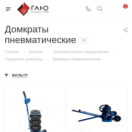
0
Домкраты
пневматические
19
—
—
—
Главная
Каталог
Шиномонтажное оборудование
—
Подкатные домкраты
Домкраты пневматические
ФИЛЬТР