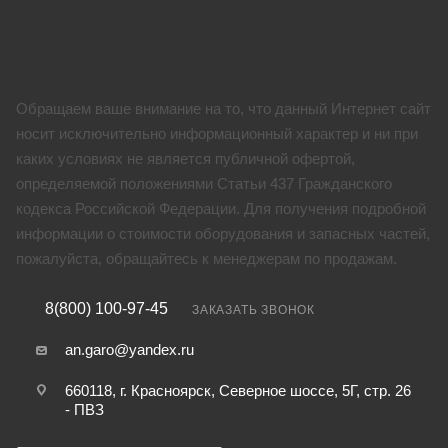
Обращаем ваше внимание на то, что данный Интернет сайт
носит исключительно информационный характер и ни при
каких условиях не является публичной офертой,
определяемой положениями Статьи 437 Гражданского
кодекса Российской Федерации. Для получения подробной
информации о стоимости оборудования и запасных частей,
пожалуйста, обращайтесь к менеджерам по продажам.
8(800) 100-97-45
ЗАКАЗАТЬ ЗВОНОК
an.garo@yandex.ru
660118, г. Красноярск, Северное шоссе, 5Г, стр. 26
- ПВЗ