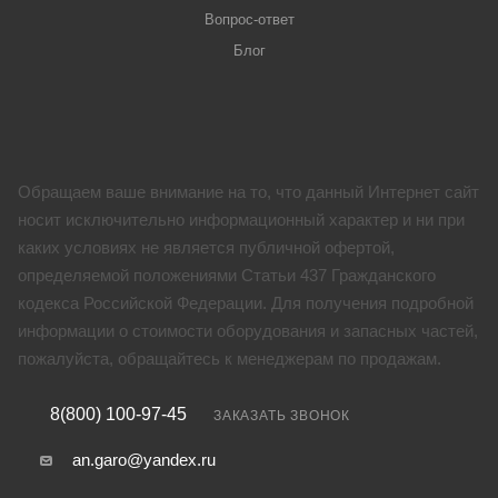
Вопрос-ответ
Блог
Обращаем ваше внимание на то, что данный Интернет сайт
носит исключительно информационный характер и ни при
каких условиях не является публичной офертой,
определяемой положениями Статьи 437 Гражданского
кодекса Российской Федерации. Для получения подробной
информации о стоимости оборудования и запасных частей,
пожалуйста, обращайтесь к менеджерам по продажам.
8(800) 100-97-45
ЗАКАЗАТЬ ЗВОНОК
an.garo@yandex.ru