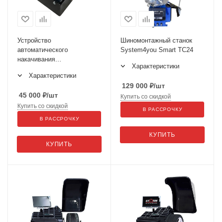
Устройство
Шиномонтажный станок
автоматического
System4you Smart TC24
накачивания
Характеристики
автомобильных колес
Характеристики
STORM INFLATOR
129 000
₽
/шт
45 000
₽
/шт
Купить со скидкой
Купить со скидкой
В РАССРОЧКУ
В РАССРОЧКУ
КУПИТЬ
КУПИТЬ