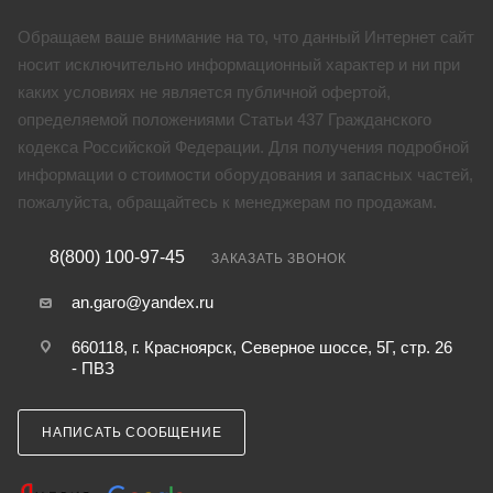
Обращаем ваше внимание на то, что данный Интернет сайт
носит исключительно информационный характер и ни при
каких условиях не является публичной офертой,
определяемой положениями Статьи 437 Гражданского
кодекса Российской Федерации. Для получения подробной
информации о стоимости оборудования и запасных частей,
пожалуйста, обращайтесь к менеджерам по продажам.
8(800) 100-97-45
ЗАКАЗАТЬ ЗВОНОК
an.garo@yandex.ru
660118, г. Красноярск, Северное шоссе, 5Г, стр. 26
- ПВЗ
НАПИСАТЬ СООБЩЕНИЕ