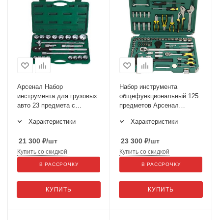
Арсенал Набор
Набор инструмента
инструмента для грузовых
общефункциональный 125
авто 23 предмета с
предметов Арсенал
дюймовыми размерами AA-
Механик АА-С1412Р125
Характеристики
Характеристики
C341T23 3/4"
21 300
₽
/шт
23 300
₽
/шт
Купить со скидкой
Купить со скидкой
В РАССРОЧКУ
В РАССРОЧКУ
КУПИТЬ
КУПИТЬ