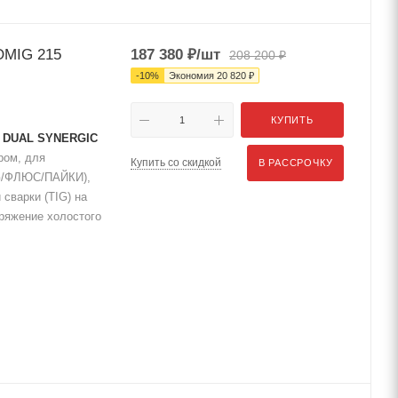
OMIG 215
187 380
₽
/шт
208 200
₽
-
10
%
Экономия
20 820
₽
КУПИТЬ
5 DUAL SYNERGIC
ром, для
Купить со скидкой
В РАССРОЧКУ
AG/ФЛЮС/ПАЙКИ),
 сварки (TIG) на
пряжение холостого