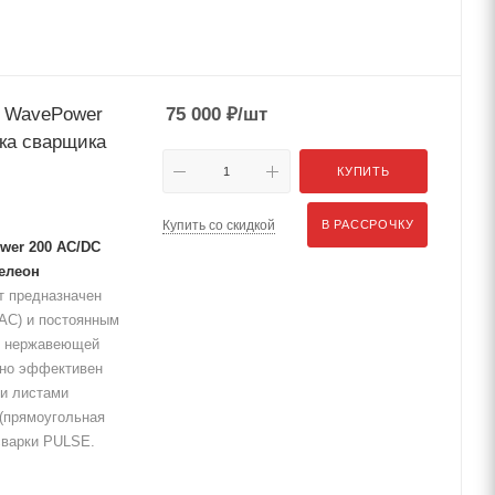
G WavePower
75 000
₽
/шт
ка сварщика
КУПИТЬ
Купить со скидкой
В РАССРОЧКУ
wer 200 AC/DC
мелеон
т предназначен
(AC) и постоянным
 и нержавеющей
нно эффективен
ми листами
(прямоугольная
сварки PULSE.