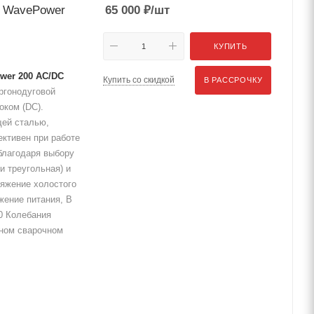
G WavePower
65 000
₽
/шт
КУПИТЬ
wer 200 AC/DC
Купить со скидкой
В РАССРОЧКУ
ргонодуговой
оком (DC).
щей сталью,
ктивен при работе
благодаря выбору
и треугольная) и
яжение холостого
жение питания, В
0 Колебания
ьном сварочном