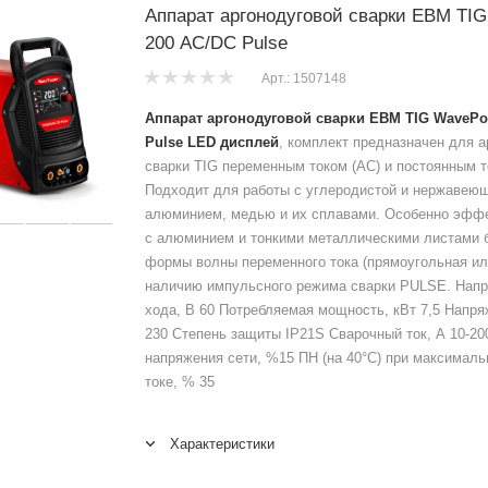
Аппарат аргонодуговой сварки ЕВМ TI
200 AC/DC Pulse
Арт.: 1507148
Аппарат аргонодуговой сварки ЕВМ TIG WavePo
Pulse LED дисплей
, комплект предназначен для а
сварки TIG переменным током (AC) и постоянным т
Подходит для работы с углеродистой и нержавею
алюминием, медью и их сплавами. Особенно эффе
с алюминием и тонкими металлическими листами 
формы волны переменного тока (прямоугольная ил
наличию импульсного режима сварки PULSE. Напр
хода, В 60 Потребляемая мощность, кВт 7,5 Напря
230 Степень защиты IP21S Сварочный ток, А 10-20
напряжения сети, %15 ПН (на 40°С) при максимал
токе, % 35
Характеристики