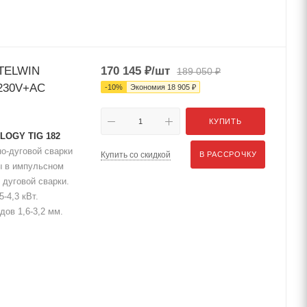
 TELWIN
170 145
₽
/шт
189 050
₽
230V+AC
-
10
%
Экономия
18 905
₽
КУПИТЬ
LOGY TIG 182
о-дуговой сварки
Купить со скидкой
В РАССРОЧКУ
ы в импульсном
 дуговой сварки.
-4,3 кВт.
дов 1,6-3,2 мм.