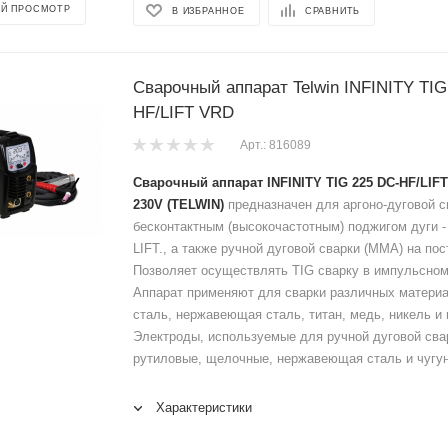
Й ПРОСМОТР
В ИЗБРАННОЕ
СРАВНИТЬ
Сварочный аппарат Telwin INFINITY TIG
HF/LIFT VRD
Арт.: 816089
Сварочный аппарат INFINITY TIG 225 DC-HF/LIF
230V
(TELWIN)
предназначен для аргоно-дуговой св
бесконтактным (высокочастотным) поджигом дуги -
LIFT., а также ручной дуговой сварки (MMA) на пос
Позволяет осуществлять TIG сварку в импульсно
Аппарат применяют для сварки различных материал
сталь, нержавеющая сталь, титан, медь, никель и 
Электроды, используемые для ручной дуговой св
рутиловые, щелочные, нержавеющая сталь и чугун 
Характеристики