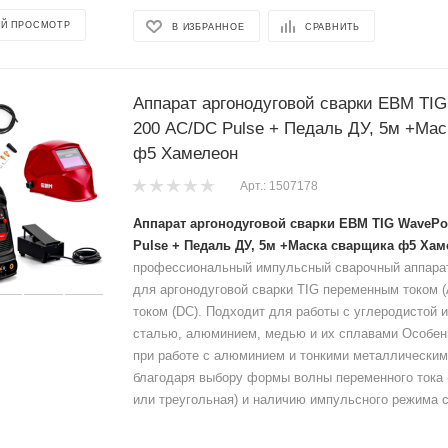
Й ПРОСМОТР
В ИЗБРАННОЕ
СРАВНИТЬ
Аппарат аргонодуговой сварки ЕВМ TI
200 AC/DC Pulse + Педаль ДУ, 5м +Мас
ф5 Хамелеон
Арт.: 1507178
Аппарат аргонодуговой сварки ЕВМ TIG WavePo
Pulse + Педаль ДУ, 5м +Маска сварщика ф5 Ха
профессиональный импульсный сварочный аппара
для аргонодуговой сварки TIG переменным током 
током (DC). Подходит для работы с углеродистой
сталью, алюминием, медью и их сплавами Особе
при работе с алюминием и тонкими металлически
благодаря выбору формы волны переменного тока 
или треугольная) и наличию импульсного режима 