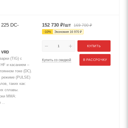
 225 DC-
152 730
₽
/шт
169 700
₽
-
10
%
Экономия
16 970
₽
КУПИТЬ
T VRD
арки (TIG) с
Купить со скидкой
В РАССРОЧКУ
 HF и касанием –
тоянном токе (DC).
м режиме (PULSE)
ов, таких как:
их сплавы.
арки MMA:
...