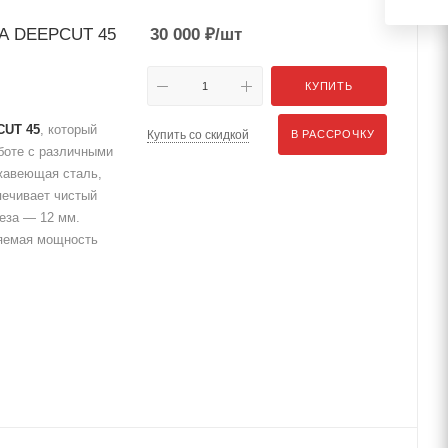
MA DEEPCUT 45
30 000
₽
/шт
КУПИТЬ
CUT 45
, который
Купить со скидкой
В РАССРОЧКУ
боте с различными
ржавеющая сталь,
печивает чистый
еза — 12 мм.
яемая мощность