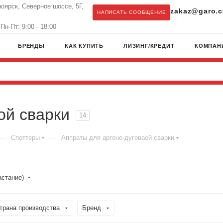
ноярск, Северное шоссе, 5Г,
zakaz@garo.c
НАПИСАТЬ СООБЩЕНИЕ
Пн-Пт: 9:00 - 18:00
БРЕНДЫ
КАК КУПИТЬ
ЛИЗИНГ/КРЕДИТ
КОМПАН
ой сварки
14
—
—
Споттеры
Аппраты для аргоно-дуговаой сварки
астание)
трана производства
Бренд