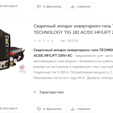
Й ПРОСМОТР
В ИЗБРАННОЕ
СРАВНИТЬ
Сварочный аппарат инверторного типа
TECHNOLOGY TIG 182 AC/DC-HF/LIFT 
Арт.: 852030
Сварочный аппарат инверторного типа TECHNO
AC/DC-HF/LIFT 230V+AC
- предназначен для аргон
неплавящимся электродом с возможностью работ
режиме на постоянном и переменном токе и ручной
Сварочный ток 5-160 А. Потребляемая мощность 2,5
Напряжение холостого хода 94 В. Диаметр электро
Характеристики
Й ПРОСМОТР
В ИЗБРАННОЕ
СРАВНИТЬ