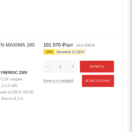
IN MAXIMA 160
101 070
₽
/шт
112 300
₽
-
10
%
Экономия
11 230
₽
КУПИТЬ
SYNERGIC 230V
FLUX сварки.
Купить со скидкой
В РАССРОЧКУ
2-2,6 кВт.
ния 1х230 В (50-60
Масса 9,3 кг.