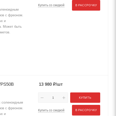
Купить со скидкой
В РАССРОЧКУ
соленоидным
нов с фреоном.
ых и
а. Может быть
метов.
WPS50B
13 980
₽
/шт
КУПИТЬ
 соленоидным
нов с фреоном.
Купить со скидкой
В РАССРОЧКУ
ых и