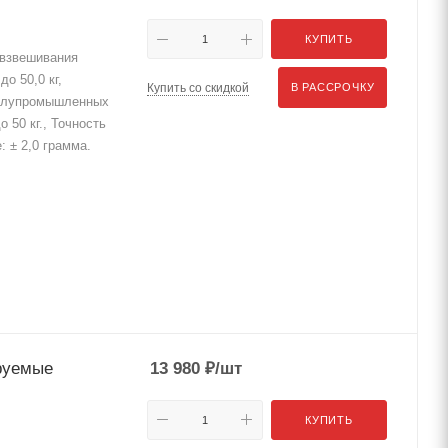
КУПИТЬ
взвешивания
о 50,0 кг,
Купить со скидкой
В РАССРОЧКУ
полупромышленных
 50 кг., Точность
 ± 2,0 грамма.
руемые
13 980
₽
/шт
КУПИТЬ