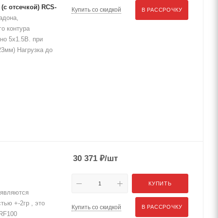
с отсечкой) RCS-
Купить со скидкой
В РАССРОЧКУ
адона,
о контура
но 5x1.5В. при
23мм) Нагрузка до
30 371
₽
/шт
КУПИТЬ
являются
ью +-2гр , это
Купить со скидкой
В РАССРОЧКУ
RF100