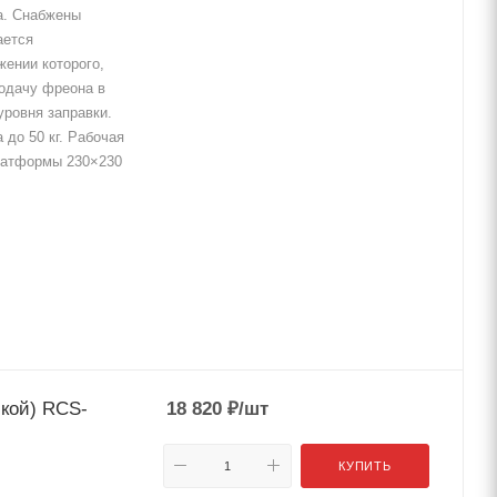
а. Снабжены
ается
жении которого,
одачу фреона в
уровня заправки.
 до 50 кг. Рабочая
платформы 230×230
кой) RCS-
18 820
₽
/шт
КУПИТЬ