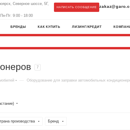
ноярск, Северное шоссе, 5Г,
zakaz@garo.c
НАПИСАТЬ СООБЩЕНИЕ
Пн-Пт: 9:00 - 18:00
БРЕНДЫ
КАК КУПИТЬ
ЛИЗИНГ/КРЕДИТ
КОМПАН
ионеров
7
—
омобилей
Оборудование для заправки автомобильных кондиционер
астание)
трана производства
Бренд