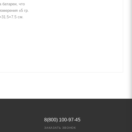
 батареи, что
змерения ±5 гр.
31.5×7.5 см.
8(800) 100-97-45
ЗАКАЗАТЬ ЗВОНОК