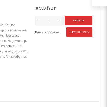
8 560
₽
/шт
КУПИТЬ
иональное
нтроль количества
Купить со скидкой
В РАССРОЧКУ
ем. Позволяют
, необходимое при
змерения ± 5 г.
емпература 0-50°C.
я кг/унции/фунты.