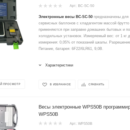
Арт.: BC-SC-50
Электронные весы BC-SC-50
предназначены для 
сервисных баллонов с хладагентом массой брутто д
применяются при заправке домашних бытовых и 
холодильных установок. Измеряемый вес: от 1 кг до
измерения: 0,05% от показаний шкалы. Разрешение:
Питание, батарея: 6F22/6LR61, 9,0В.
Характеристики
Й ПРОСМОТР
В ИЗБРАННОЕ
СРАВНИТЬ
Весы электронные WPS50B программи
WPS50B
Арт.: WPS50B