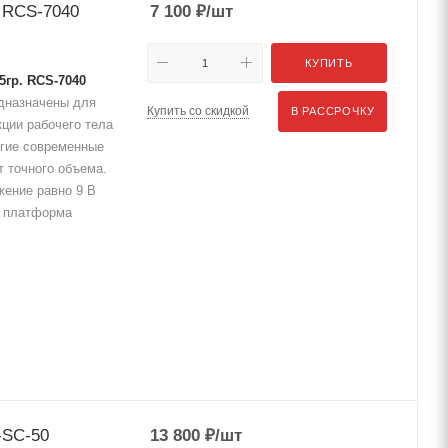
. RCS-7040
7 100
₽
/шт
КУПИТЬ
5гр. RCS-7040
дназначены для
Купить со скидкой
В РАССРОЧКУ
ции рабочего тела
огие современные
т точного объема.
жение равно 9 В
., платформа
-SC-50
13 800
₽
/шт