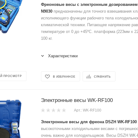
Фреоновые весы с электронным дозированием (
N9030
предназначены для точного взвешивания хл
исполняющего функции рабочего тела холодильног
климатической техники. Питающее напряжение рав
температуре от 0 до +45ºC. платформа (223мм х 2
100 кг.
Характеристики
Й ПРОСМОТР
В ИЗБРАННОЕ
СРАВНИТЬ
Электронные весы WK-RF100
Арт.: WK-RF100
Электронные весы для фреона DSZH WK-RF100
высокоточными холодильными весами с погрешност
очень важно для холодильщиков. Весы DSZH WK-