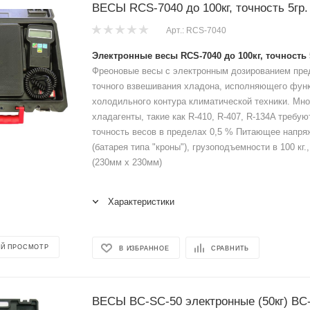
ВЕСЫ RCS-7040 до 100кг, точность 5гр
Арт.: RCS-7040
Электронные весы RCS-7040 до 100кг, точность 
Фреоновые весы с электронным дозированием пре
точного взвешивания хладона, исполняющего функ
холодильного контура климатической техники. Мн
хладагенты, такие как R-410, R-407, R-134A требую
точность весов в пределах 0,5 % Питающее напря
(батарея типа "кроны"), грузоподъемности в 100 кг
(230мм х 230мм)
Характеристики
Й ПРОСМОТР
В ИЗБРАННОЕ
СРАВНИТЬ
ВЕСЫ BC-SC-50 электронные (50кг) BC