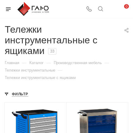
0
Тележки
инструментальные с
ящиками
33
—
—
—
Главная
Каталог
Производственная мебель
—
Тележки инструментальные
Тележки инструментальные с ящиками
ФИЛЬТР