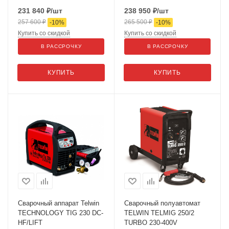
231 840
₽
/шт
238 950
₽
/шт
257 600
₽
265 500
₽
-
10
%
-
10
%
Купить со скидкой
Купить со скидкой
В РАССРОЧКУ
В РАССРОЧКУ
КУПИТЬ
КУПИТЬ
Сварочный аппарат Telwin
Сварочный полуавтомат
TECHNOLOGY TIG 230 DC-
TELWIN TELMIG 250/2
HF/LIFT
TURBO 230-400V