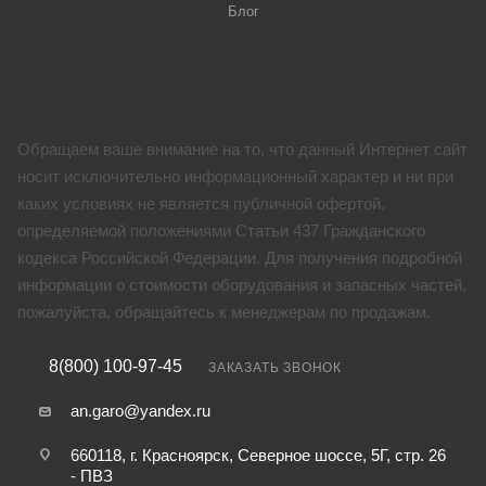
Блог
Обращаем ваше внимание на то, что данный Интернет сайт
носит исключительно информационный характер и ни при
каких условиях не является публичной офертой,
определяемой положениями Статьи 437 Гражданского
кодекса Российской Федерации. Для получения подробной
информации о стоимости оборудования и запасных частей,
пожалуйста, обращайтесь к менеджерам по продажам.
8(800) 100-97-45
ЗАКАЗАТЬ ЗВОНОК
an.garo@yandex.ru
660118, г. Красноярск, Северное шоссе, 5Г, стр. 26
- ПВЗ