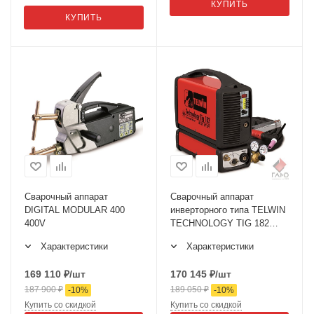
КУПИТЬ
КУПИТЬ
Сварочный аппарат
Сварочный аппарат
DIGITAL MODULAR 400
инверторного типа TELWIN
400V
TECHNOLOGY TIG 182
AC/DC-HF/LIFT 230V+AC
Характеристики
Характеристики
169 110
₽
/шт
170 145
₽
/шт
187 900
₽
189 050
₽
-
10
%
-
10
%
Купить со скидкой
Купить со скидкой