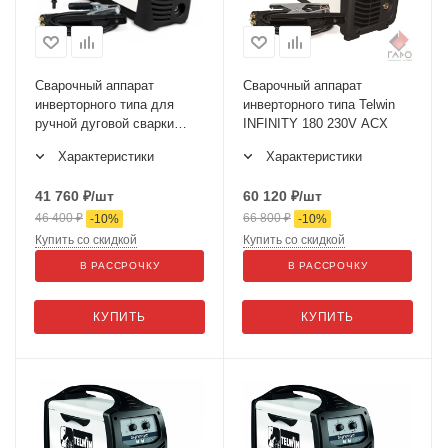
Сварочный аппарат
Сварочный аппарат
инверторного типа для
инверторного типа Telwin
ручной дуговой сварки
INFINITY 180 230V ACX
INFINITY 150 230V ACD
Характеристики
Характеристики
41 760
₽
/шт
60 120
₽
/шт
46 400
₽
66 800
₽
-
10
%
-
10
%
Купить со скидкой
Купить со скидкой
В РАССРОЧКУ
В РАССРОЧКУ
КУПИТЬ
КУПИТЬ