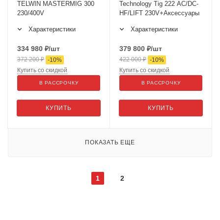
TELWIN MASTERMIG 300
Technology Tig 222 AC/DC-
230/400V
HF/LIFT 230V+Аксессуары
Характеристики
Характеристики
334 980
₽
/шт
379 800
₽
/шт
372 200
₽
422 000
₽
-
10
%
-
10
%
Купить со скидкой
Купить со скидкой
В РАССРОЧКУ
В РАССРОЧКУ
КУПИТЬ
КУПИТЬ
ПОКАЗАТЬ ЕЩЕ
1
2