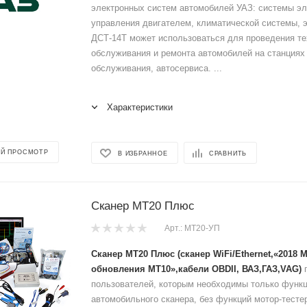
электронных систем автомобилей УАЗ: системы эл
управления двигателем, климатической системы, э
ДСТ-14Т может использоваться для проведения те
обслуживания и ремонта автомобилей на станциях
обслуживания, автосервиса. ...
Характеристики
Й ПРОСМОТР
В ИЗБРАННОЕ
СРАВНИТЬ
Сканер МТ20 Плюс
Арт.: МТ20-УП
Сканер МТ20 Плюс (сканер WiFi/Ethernet,«2018 
обновления МТ10»,кабели OBDII, ВАЗ,ГАЗ,VAG)
п
пользователей, которым необходимы только функ
автомобильного сканера, без функций мотор-тестер