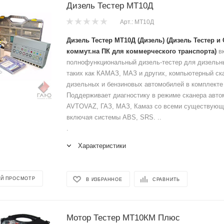
Дизель Тестер МТ10Д
Арт.: МТ10Д
Дизель Тестер МТ10Д (Дизель) (Дизель Тестер и 
коммут.на ПК для коммерческого транспорта)
вк
полнофункциональный дизель-тестер для дизельн
таких как КАМАЗ, МАЗ и других, компьютерный ск
дизельных и бензиновых автомобилей в комплект
Поддерживает диагностику в режиме сканера авт
AVTOVAZ, ГАЗ, МАЗ, Камаз со всеми существую
включая системы ABS, SRS. ..
.
Характеристики
Й ПРОСМОТР
В ИЗБРАННОЕ
СРАВНИТЬ
Мотор Тестер МТ10КМ Плюс