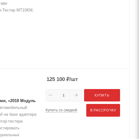
таве
р-Тестер МТ10КМ,
125 100
₽
/шт
КУПИТЬ
ами, «2018 Модуль
втомобильный
Купить со скидкой
В РАССРОЧКУ
 на базе адаптера
тор-тестера
остировать
 дизельных