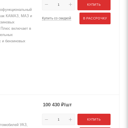
КУПИТЬ
нофункциональный
 как КАМАЗ, МАЗ и
Купить со скидкой
В РАССРОЧКУ
нзиновых
 Плюс включает в
зельных
 и бензиновых
100 430
₽
/шт
КУПИТЬ
втомобилей УАЗ,