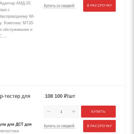
 Адаптер АМД-20,
Купить со скидкой
В РАССРОЧКУ
ера с
беспроводному Wi-
у. Комплекс МТ20-
го обслуживания и
 ...
р-тестер для
108 100
₽
/шт
КУПИТЬ
дули для ДСТ для
Купить со скидкой
В РАССРОЧКУ
иагностики