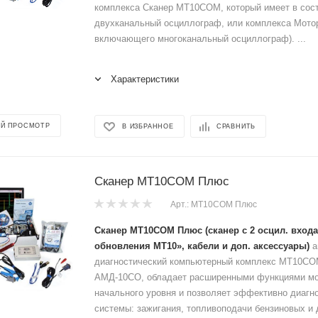
комплекса Сканер МТ10СОМ, который имеет в сос
двухканальный осциллограф, или комплекса Мото
включающего многоканальный осциллограф). ...
Характеристики
Й ПРОСМОТР
В ИЗБРАННОЕ
СРАВНИТЬ
Сканер МТ10СОМ Плюс
Арт.: МТ10СОМ Плюс
Сканер МТ10СОМ Плюс
(сканер с 2 осцил. вход
обновления МТ10», кабели и доп. аксессуары)
а
диагностический компьютерный комплекс МТ10СОМ
АМД-10СО, обладает расширенными функциями мо
начального уровня и позволяет эффективно диагн
системы: зажигания, топливоподачи бензиновых и