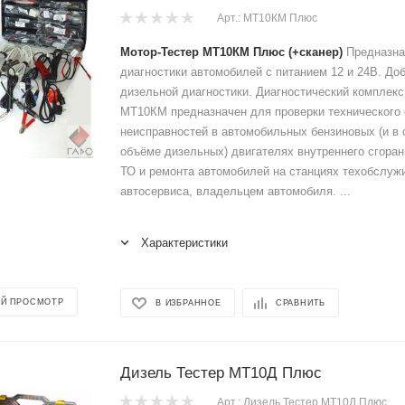
Арт.: МТ10КМ Плюс
Мотор-Тестер МТ10КМ Плюс (+сканер)
Предназна
диагностики автомобилей с питанием 12 и 24В. Д
дизельной диагностики. Диагностический комплекс
МТ10КМ предназначен для проверки технического 
неисправностей в автомобильных бензиновых (и в
объёме дизельных) двигателях внутреннего сгоран
ТО и ремонта автомобилей на станциях техобслуж
автосервиса, владельцем автомобиля. ...
Характеристики
Й ПРОСМОТР
В ИЗБРАННОЕ
СРАВНИТЬ
Дизель Тестер МТ10Д Плюс
Арт.: Дизель Тестер МТ10Д Плюс