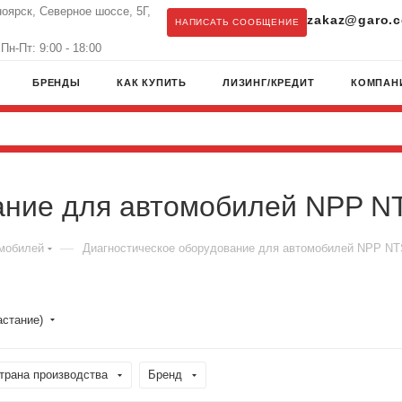
ноярск, Северное шоссе, 5Г,
zakaz@garo.c
НАПИСАТЬ СООБЩЕНИЕ
Пн-Пт: 9:00 - 18:00
БРЕНДЫ
КАК КУПИТЬ
ЛИЗИНГ/КРЕДИТ
КОМПАН
ание для автомобилей NPP N
—
омобилей
Диагностическое оборудование для автомобилей NPP N
астание)
трана производства
Бренд