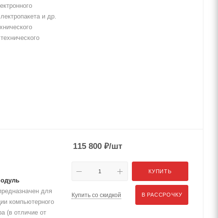
ектронного
лектропакета и др.
хнического
 технического
115 800
₽
/шт
КУПИТЬ
Модуль
редназначен для
Купить со скидкой
В РАССРОЧКУ
ции компьютерного
а (в отличие от