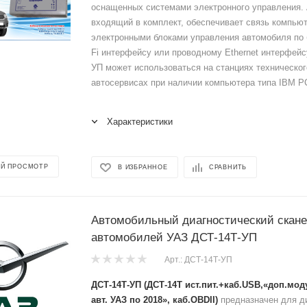
оснащенных системами электронного управления.
входящий в комплект, обеспечивает связь компьют
электронными блоками управления автомобиля по 
Fi интерфейсу или проводному Ethernet интерфейс
УП может использоваться на станциях техническо
автосервисах при наличии компьютера типа IBM PC.
Характеристики
Й ПРОСМОТР
В ИЗБРАННОЕ
СРАВНИТЬ
Автомобильный диагностический скане
автомобилей УАЗ ДСТ-14Т-УП
Арт.: ДСТ-14Т-УП
ДСТ-14Т-УП (ДСТ-14Т ист.пит.+каб.USB,«доп.мо
авт. УАЗ по 2018», каб.OBDII)
предназначен для д