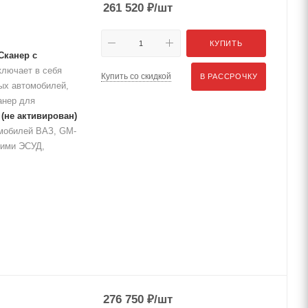
261 520
₽
/шт
КУПИТЬ
Сканер с
лючает в себя
Купить со скидкой
В РАССРОЧКУ
ых автомобилей,
анер для
е
(не активирован)
омобилей ВАЗ, GM-
щими ЭСУД,
276 750
₽
/шт