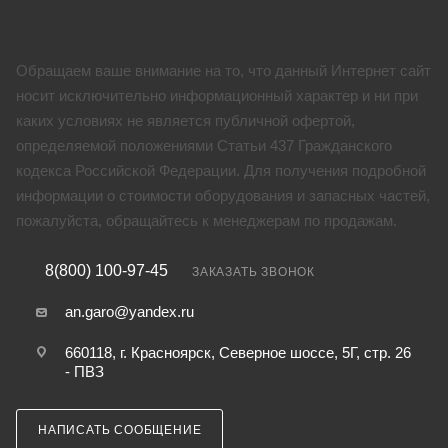
Обращаем ваше внимание на то, что данный Интернет сайт
носит исключительно информационный характер и ни при
каких условиях не является публичной офертой,
определяемой положениями Статьи 437 Гражданского
кодекса Российской Федерации. Для получения подробной
информации о стоимости оборудования и запасных частей,
пожалуйста, обращайтесь к менеджерам по продажам.
8(800) 100-97-45
ЗАКАЗАТЬ ЗВОНОК
an.garo@yandex.ru
660118, г. Красноярск, Северное шоссе, 5Г, стр. 26
- ПВЗ
НАПИСАТЬ СООБЩЕНИЕ