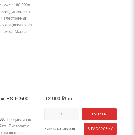
 бочек 180-200л.
роизводительность
 + электронный
сечкой (исключает
тележка. Масса:
 кг ES-60500
12 900
₽
/шт
КУПИТЬ
500
Продавливает
Атм. Пистолет с
Купить со скидкой
В РАССРОЧКУ
 шприцевания