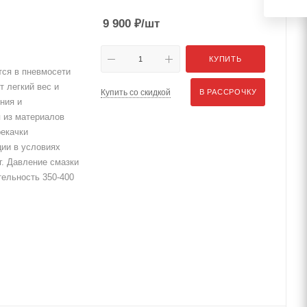
9 900
₽
/шт
КУПИТЬ
ся в пневмосети
т легкий вес и
Купить со скидкой
В РАССРОЧКУ
ния и
я из материалов
рекачки
ции в условиях
г. Давление смазки
тельность 350-400