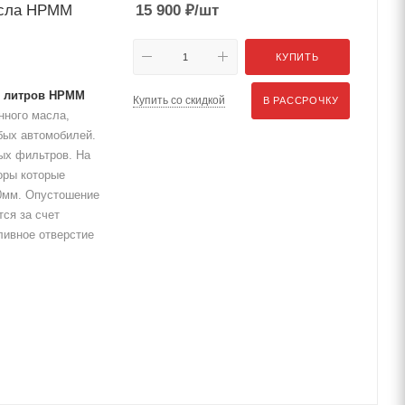
асла HPMM
15 900
₽
/шт
КУПИТЬ
65 литров HPMM
Купить со скидкой
В РАССРОЧКУ
нного масла,
бых автомобилей.
ых фильтров. На
оры которые
00мм. Опустошение
ся за счет
ливное отверстие