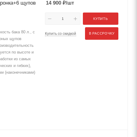
оронка+6 щупов
14 900
₽
/шт
КУПИТЬ
кость бака 80 л., с
Купить со скидкой
В РАССРОЧКУ
орных щупов
роизводительность
руется по высоте и
работки из самых
еских и гибких),
и (наконечниками)