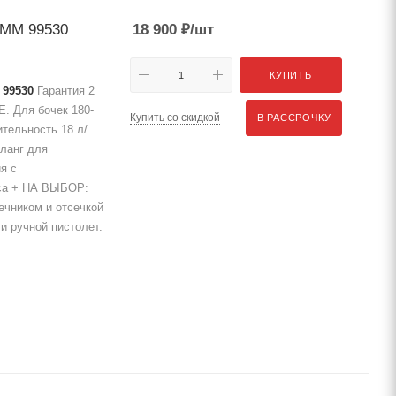
PMM 99530
18 900
₽
/шт
КУПИТЬ
 99530
Гарантия 2
E. Для бочек 180-
Купить со скидкой
В РАССРОЧКУ
тельность 18 л/
шланг для
я с
оса + НА ВЫБОР:
ечником и отсечкой
и ручной пистолет.