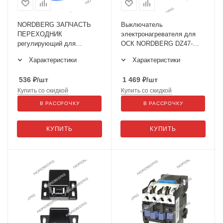
NORDBERG ЗАПЧАСТЬ
Выключатель
ПЕРЕХОДНИК
электронагревателя для
регулирующий для
ОСК NORDBERG DZ47-
пневмопривода камеры
60/3P(C40A)
Характеристики
Характеристики
000007257
536
₽
/шт
1 469
₽
/шт
Купить со скидкой
Купить со скидкой
В РАССРОЧКУ
В РАССРОЧКУ
КУПИТЬ
КУПИТЬ