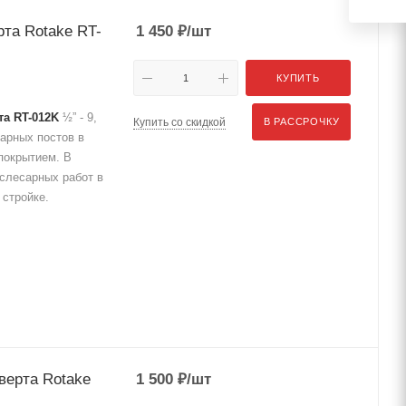
рта Rotake RT-
1 450
₽
/шт
КУПИТЬ
та RT-012K
½” - 9,
Купить со скидкой
В РАССРОЧКУ
есарных постов в
 покрытием. В
слесарных работ в
 стройке.
верта Rotake
1 500
₽
/шт