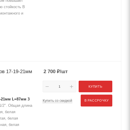
ном повышает
ую стойкость В
монтажного и
ов 17-19-21мм
2 700
₽
/шт
КУПИТЬ
9-21мм L=87мм 3
Купить со скидкой
В РАССРОЧКУ
1/2". Общая длина
яя, белая
тая, белая
сная, белая