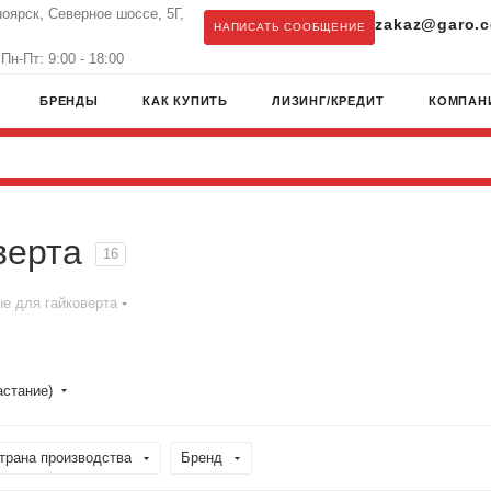
ноярск, Северное шоссе, 5Г,
zakaz@garo.c
НАПИСАТЬ СООБЩЕНИЕ
Пн-Пт: 9:00 - 18:00
БРЕНДЫ
КАК КУПИТЬ
ЛИЗИНГ/КРЕДИТ
КОМПАН
верта
16
е для гайковерта
астание)
трана производства
Бренд