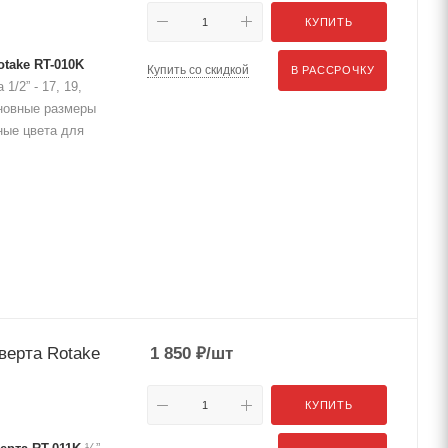
КУПИТЬ
take RT-010K
Купить со скидкой
В РАССРОЧКУ
/2” - 17, 19,
сновные размеры
ные цвета для
верта Rotake
1 850
₽
/шт
КУПИТЬ