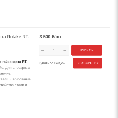
рта Rotake RT-
3 500
₽
/шт
КУПИТЬ
 гайковерта RT-
Купить со скидкой
В РАССРОЧКУ
r-Mo. Для слесарных
рнение.
стали. Легирование
свойства стали и