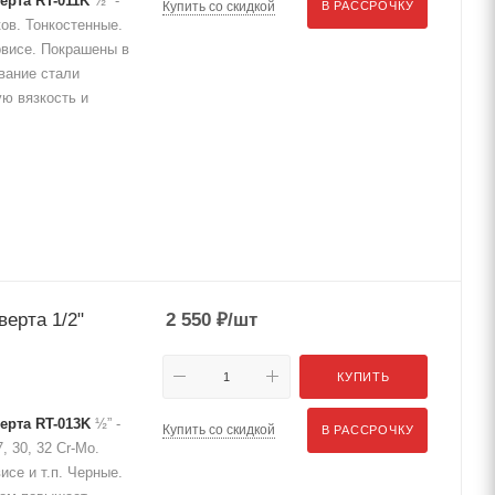
ерта RT-011K
½” -
Купить со скидкой
В РАССРОЧКУ
ков. Тонкостенные.
рвисе. Покрашены в
вание стали
ю вязкость и
ерта 1/2"
2 550
₽
/шт
КУПИТЬ
ерта RT-013K
½” -
Купить со скидкой
В РАССРОЧКУ
7, 30, 32 Cr-Mo.
се и т.п. Черные.