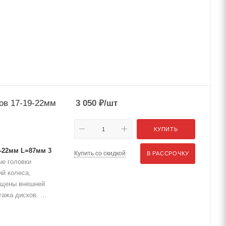
ов 17-19-22мм
3 050
₽
/шт
КУПИТЬ
9-22мм L=87мм 3
Купить со скидкой
В РАССРОЧКУ
е головки
ий колеса,
ащены внешней
ажа дисков. ...