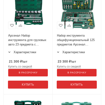
Арсенал Набор
Набор инструмента
инструмента для грузовых
общефункциональный 125
авто 23 предмета с
предметов Арсенал
дюймовыми размерами AA-
Механик АА-С1412Р125
Характеристики
Характеристики
C341T23 3/4"
21 300
₽
/шт
23 300
₽
/шт
Купить со скидкой
Купить со скидкой
В РАССРОЧКУ
В РАССРОЧКУ
КУПИТЬ
КУПИТЬ