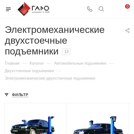
0
Электромеханические
двухстоечные
подъемники
13
—
—
—
Главная
Каталог
Автомобильные подъемники
—
Двухстоечные подъемники
Электромеханические двухстоечные подъемники
ФИЛЬТР