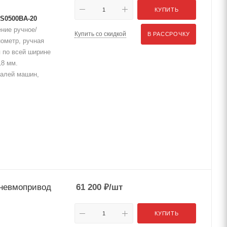
КУПИТЬ
TS0500BA-20
ение ручное/
Купить со скидкой
В РАССРОЧКУ
нометр, ручная
 по всей ширине
18 мм.
талей машин,
пневмопривод
61 200
₽
/шт
КУПИТЬ