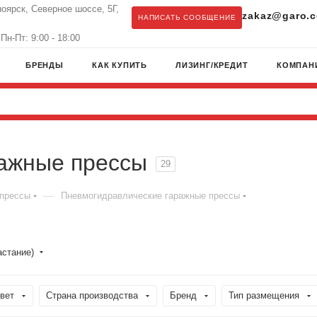
ноярск, Северное шоссе, 5Г,
zakaz@garo.c
НАПИСАТЬ СООБЩЕНИЕ
Пн-Пт: 9:00 - 18:00
БРЕНДЫ
КАК КУПИТЬ
ЛИЗИНГ/КРЕДИТ
КОМПАН
ажные прессы
29
—
 прессы
Пневмогидравлические гаражные прессы
астание)
вет
Страна производства
Бренд
Тип размещения