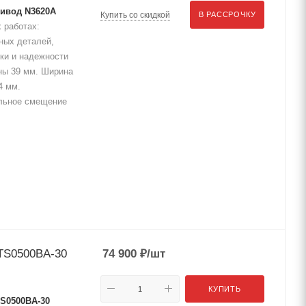
ривод N3620A
Купить со скидкой
В РАССРОЧКУ
 работах:
ных деталей,
ки и надежности
ны 39 мм. Ширина
4 мм.
льное смещение
 TS0500BA-30
74 900
₽
/шт
КУПИТЬ
TS0500BA-30