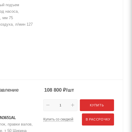
ный подъем
од насоса,
, мм 75
оздуха, л/мин 127
равление
108 800
₽
/шт
КУПИТЬ
 N3651AL
Купить со скидкой
В РАССРОЧКУ
ок, правки валов,
е, т 50 Ширина