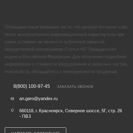
Обращаем ваше внимание на то, что данный Интернет сайт
носит исключительно информационный характер и ни при
каких условиях не является публичной офертой,
определяемой положениями Статьи 437 Гражданского
кодекса Российской Федерации. Для получения подробной
информации о стоимости оборудования и запасных частей,
пожалуйста, обращайтесь к менеджерам по продажам.
8(800) 100-97-45
ЗАКАЗАТЬ ЗВОНОК
an.garo@yandex.ru
660118, г. Красноярск, Северное шоссе, 5Г, стр. 26
- ПВЗ