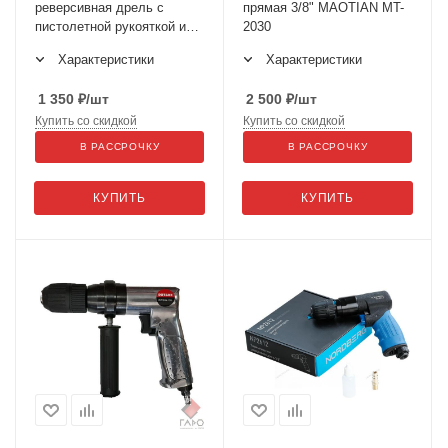
реверсивная дрель с
прямая 3/8" MAOTIAN MT-
пистолетной рукояткой и
2030
патроном с ключом 3/8
Характеристики
Характеристики
дюйма MAOTIAN MT-1200
1 350
₽
/шт
2 500
₽
/шт
Купить со скидкой
Купить со скидкой
В РАССРОЧКУ
В РАССРОЧКУ
КУПИТЬ
КУПИТЬ