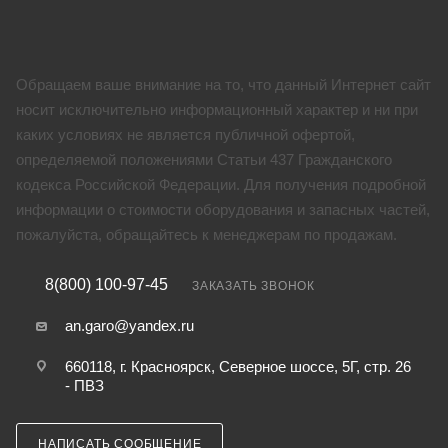
Обращаем ваше внимание на то, что данный Интернет сайт
носит исключительно информационный характер и ни при
каких условиях не является публичной офертой,
определяемой положениями Статьи 437 Гражданского
кодекса Российской Федерации. Для получения подробной
информации о стоимости оборудования и запасных частей,
пожалуйста, обращайтесь к менеджерам по продажам.
8(800) 100-97-45
ЗАКАЗАТЬ ЗВОНОК
an.garo@yandex.ru
660118, г. Красноярск, Северное шоссе, 5Г, стр. 26
- ПВЗ
НАПИСАТЬ СООБЩЕНИЕ