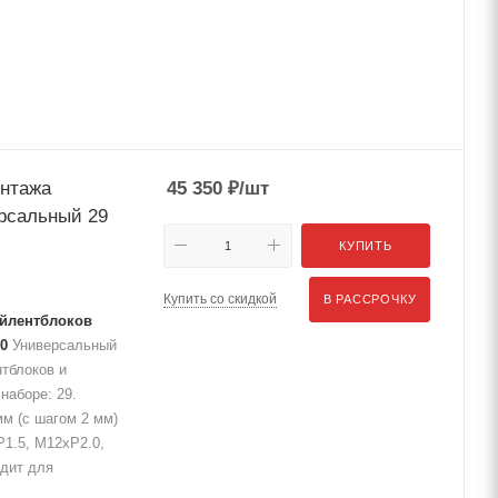
онтажа
45 350
₽
/шт
ерсальный 29
КУПИТЬ
Купить со скидкой
В РАССРОЧКУ
айлентблоков
0
Универсальный
нтблоков и
наборе: 29.
мм (с шагом 2 мм)
1.5, M12хР2.0,
одит для