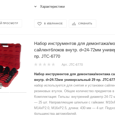
Характеристики
Й ПРОСМОТР
В ИЗБРАННОЕ
СРАВНИТЬ
Набор инструментов для демонтажа/м
сайлентблоков внутр. d=24-72мм унив
пр. JTC-6770
Арт.: JTC-6770
Набор инструментов для демонтажа/монтажа с
внутр. d=24-72мм универсальный 29 пр. JTC-677
набор используется для снятия и установки сайле
резиновых втулок. Общее количество предметов в 
Комплектация: Гильзы: внутренний диаметр 24-72 
— 25 шт. Направляющие шпильки с гайками: M10хР
M14хР2.0, M16хР2.5, длина: 430 мм — 4 шт. Подх
большинства автомобилей.