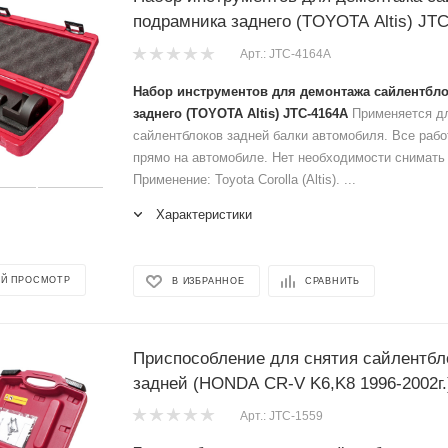
подрамника заднего (TOYOTA Altis) JT
Арт.: JTC-4164A
Набор инструментов для демонтажа сайлентбл
заднего (TOYOTA Altis) JTC-4164A
Применяется дл
сайлентблоков задней балки автомобиля. Все раб
прямо на автомобиле. Нет необходимости снимать 
Применение: Toyota Corollа (Altis). ...
Характеристики
Й ПРОСМОТР
В ИЗБРАННОЕ
СРАВНИТЬ
Приспособление для снятия сайлентбл
задней (HONDA CR-V K6,K8 1996-2002г.
Арт.: JTC-1559