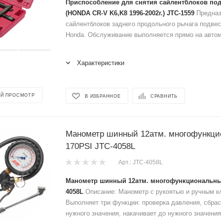
Приспособление для снятия сайлентблоков под
(HONDA CR-V K6,K8 1996-2002г.) JTC-1559
Предназ
сайлентблоков заднего продольного рычага подве
Honda. Обслуживание выполняется прямо на автомо
Характеристики
Й ПРОСМОТР
В ИЗБРАННОЕ
СРАВНИТЬ
Манометр шинный 12атм. многофункц
170PSI JTC-4058L
Арт.: JTC-4058L
Манометр шинный 12атм. многофункциональный
4058L
Описание: Манометр с рукоятью и ручным к
Выполняет три функции: проверка давления, сбра
нужного значения, накачивает до нужного значения