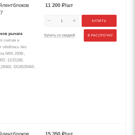
йлентблоков
11 200
₽
/шт
7
КУПИТЬ
оков рычага
Купить со скидкой
В РАССРОЧКУ
я снятия и
т обойтись без
ta МК6 2008-,
RD -15З5296,
28460, DG8028460.
йлентблоков
15 350
₽
/шт