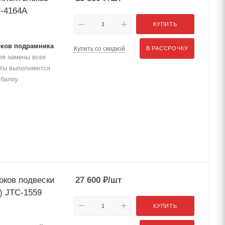
C-4164A
КУПИТЬ
оков подрамника
Купить со скидкой
В РАССРОЧКУ
я замены всех
оты выполняются
балку.
оков подвески
27 600
₽
/шт
) JTC-1559
КУПИТЬ