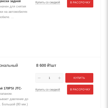
вески задней
Купить со скидкой
В РАССРОЧКУ
начен для снятия
ски на автомобилях
биле. ...
иональный
8 600
₽
/шт
КУПИТЬ
 170PSI JTC-
Купить со скидкой
В РАССРОЧКУ
лапаном.
сывает давление до
. Большой (80 мм.)