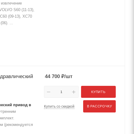
е извлечение
VOLVO S60 (11-13),
 XC60 (09-13), XC70
06). ...
идравлический
44 700
₽
/шт
КУПИТЬ
ческий привод в
Купить со скидкой
В РАССРОЧКУ
утренним
омплект.
ом (рекомендуется