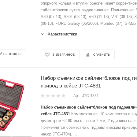
опорного кольца и втулки обеспечивает корректно
сайлентблоков путем выдавливания. Применение: 
S80 (07-13), S80L (08-13), V60 (11-13), V70 (08-13),
(08-13); FORD Galaxy (05/2006), Mondeo (07), S-Max (
Характеристики
Й ПРОСМОТР
В ИЗБРАННОЕ
СРАВНИТЬ
Набор съемников сайлентблоков под г
привод в кейсе JTC-4831
Арт.: JTC-4831
Набор съемников сайлентблоков под гидравли
кейсе JTC-4831
Комплектация: 10 комплектов с вн
диаметром 62-80 мм с шагом 2 мм, 2 единицы на к
Применяется совместно с гидравлическим привод
набор JTC-4704). ...