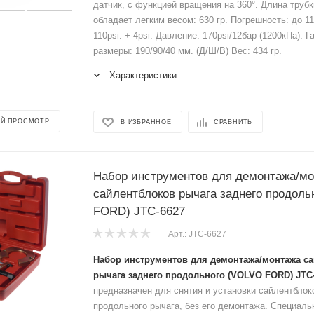
датчик, с функцией вращения на 360°. Длина трубк
обладает легким весом: 630 гр. Погрешность: до 110
110psi: +-4psi. Давление: 170psi/12бар (1200кПа). 
размеры: 190/90/40 мм. (Д/Ш/В) Вес: 434 гр.
Характеристики
Й ПРОСМОТР
В ИЗБРАННОЕ
СРАВНИТЬ
Набор инструментов для демонтажа/м
сайлентблоков рычага заднего продоль
FORD) JTC-6627
Арт.: JTC-6627
Набор инструментов для демонтажа/монтажа с
рычага заднего продольного (VOLVO FORD) JTC
предназначен для снятия и установки сайлентблок
продольного рычага, без его демонтажа. Специал