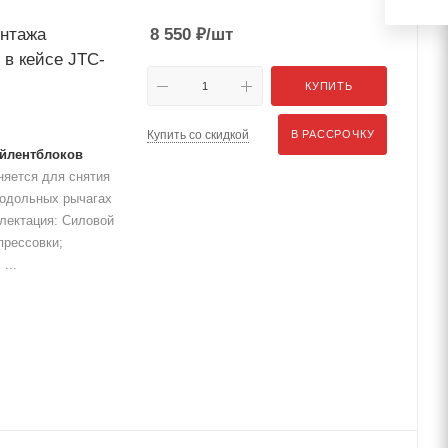
онтажа
8 550
₽
/шт
 в кейсе JTC-
КУПИТЬ
Купить со скидкой
В РАССРОЧКУ
айлентблоков
яется для снятия
родольных рычагах
плектация: Силовой
прессовки;
...