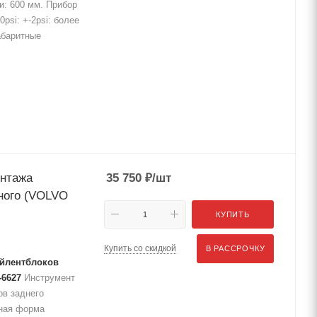
и: 600 мм. Прибор
psi: +-2psi: более
Габаритные
онтажа
35 750
₽
/шт
ного (VOLVO
КУПИТЬ
Купить со скидкой
В РАССРОЧКУ
айлентблоков
-6627
Инструмент
ов заднего
ьная форма