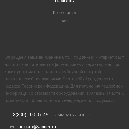
ПОМОЩЬ
Вопрос-ответ
Блог
Обращаем ваше внимание на то, что данный Интернет сайт
носит исключительно информационный характер и ни при
каких условиях не является публичной офертой,
определяемой положениями Статьи 437 Гражданского
кодекса Российской Федерации. Для получения подробной
информации о стоимости оборудования и запасных частей,
пожалуйста, обращайтесь к менеджерам по продажам.
8(800) 100-97-45
ЗАКАЗАТЬ ЗВОНОК
an.garo@yandex.ru